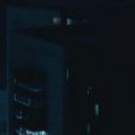
集团介绍
集团介绍
企业文化
人才招聘
商学院
VR全景展厅
董事长介绍
新闻动态
对外公告
家居资讯
旗下品牌
品牌文化
荣誉资质
产品专利
电子画册
移动家具
迪尚
西瑞
洛斯
里奥
洛卡
美舍
新古典
纯美
金蒂服务
售后服务
防伪识别
投诉建议
全屋定制
风格定制
空间定制
户型案例
材质展示
预约量尺
经销加盟
全球网点
加盟创富
资料下载