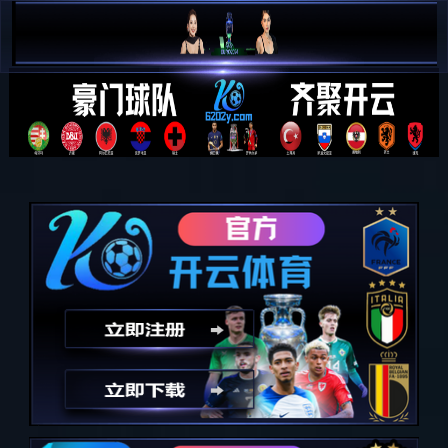
必一·运动(B-Sports)官方网站
美舍
场景展示
美舍
共
9
款